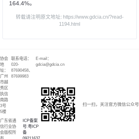
164.4%。
转载请注明原文地址: https://www.gdcia.cn/?read-
1194.html
协会
联系电话：
E-mail：
地
020-
gdcia@gdcia.cn
址：
87690458、
广州
87699983
市越
秀区
执信
南路
扫一扫，关注官方微信公众号
3号
5楼
广东省通
ICP备案
信行业协
号:粤ICP
会版权所
备
有
09211637