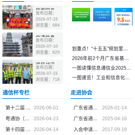
风雨同舟，驰援钦州 | 小迈科技在行动
发布日期：
2026-07-15
浏览量：684
中通信息南方设计 助力我国深远海气象观测实现新突破
发布日期：
2026-07-10
划重点！“十五五”规划里提到了这些新词热词
浏览量：829
2026年前2个月广东省基础电信业运行情况
逆风战汛保通信丨长实通信广西分公司全力迎战台风“美莎克”守护通信防线
发布日期：
一图读懂信息通信业2025年成绩单和2026年重点工作
2026-07-15
一图速览！工业和信息化系统“十四五”收官年成绩单来了
浏览量：718
风雨同舟，驰援钦州 | 小迈科技在行动
通信杯专栏
走进协会
发布日期：
2026-07-15
浏览量：684
第十二届 “广东通信杯” 羽毛球邀请赛圆满收官
2026-06-01
广东省通信行业协会负责人名单
2026-01-14
粤通协〔2026〕29 号-关于组织参加第十二届广东通信杯羽毛球邀请赛的通知
2026-04-23
广东省通信行业协会简介
2025-04-16
中通信息南方设计 助力我国深远海气象观测实现新突破
发布日期：
2026-07-10
第十四届 “广东通信杯”网球邀请赛圆满落幕（视频版）
2026-04-14
入会申请流程
2017-09-18
浏览量：829