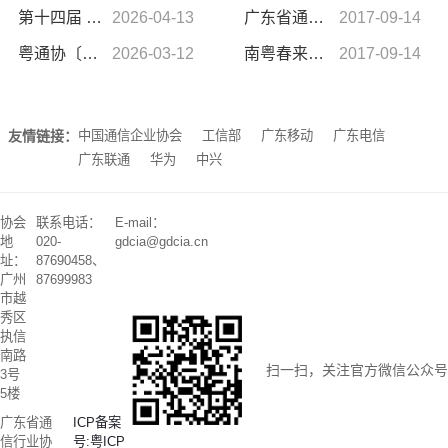
第十四届 “广东通信杯”网球邀请赛圆满落幕
2026-04-13
广东省通信行业协会入会申请表下载
2017-09-14
粤通协〔2026〕15 号-关于组织参加第十四届“广东通信杯”网球邀请赛的通知
2026-03-12
南粤春来早 东风第一家——广东省通信行业协会成立回顾
2017-09-14
友情链接：
中国通信企业协会
工信部
广东移动
广东电信
广东联通
华为
中兴
协会
联系电话：
E-mail：
地
020-
gdcia@gdcia.cn
址：
87690458、
广州
87699983
市越
秀区
执信
南路
扫一扫，关注官方微信公众号
3号
5楼
广东省通
ICP备案
信行业协
号:粤ICP